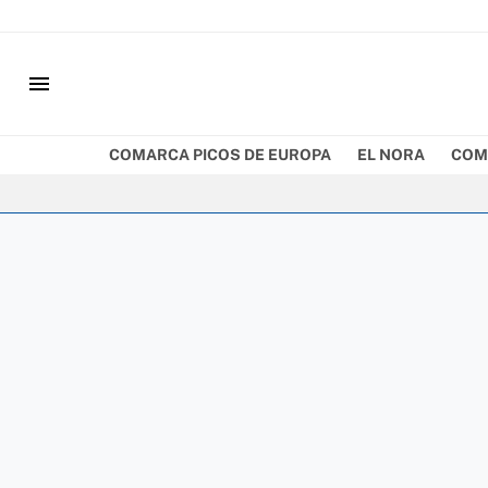
menu
COMARCA PICOS DE EUROPA
EL NORA
COM