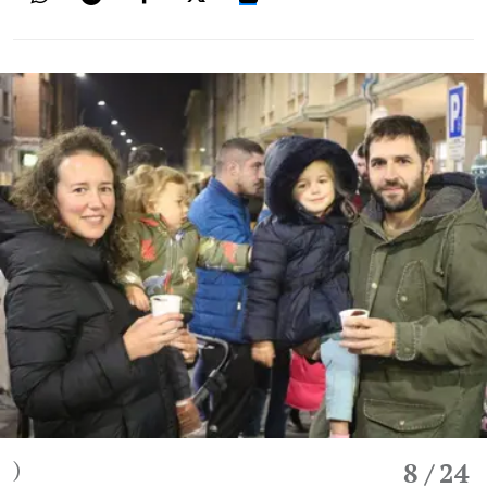
)
8
/ 24