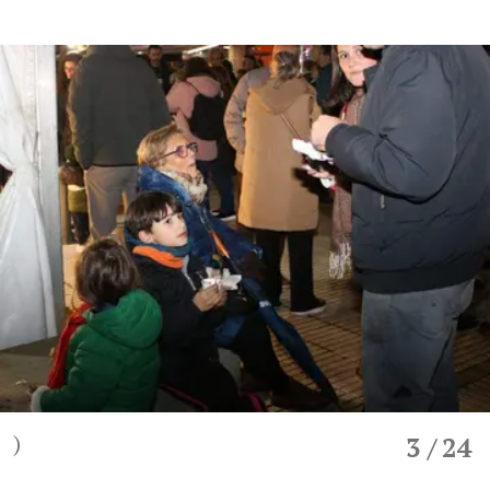
)
3
/ 24