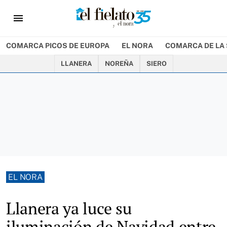
menu
COMARCA PICOS DE EUROPA
EL NORA
COMARCA DE LA 
LLANERA
NOREÑA
SIERO
EL NORA
Llanera ya luce su
iluminación de Navidad entre