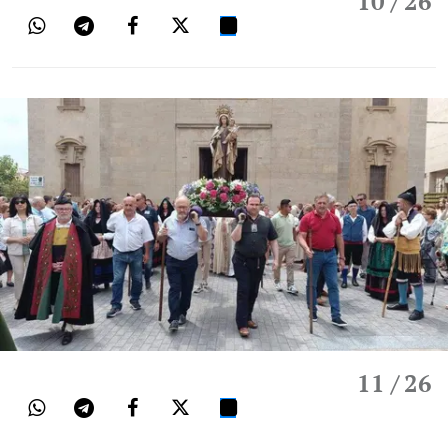
10
/ 26
11
/ 26