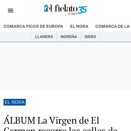
menu
COMARCA PICOS DE EUROPA
EL NORA
COMARCA DE LA 
LLANERA
NOREÑA
SIERO
EL NORA
ÁLBUM La Virgen de El
Carmen recorre las calles de