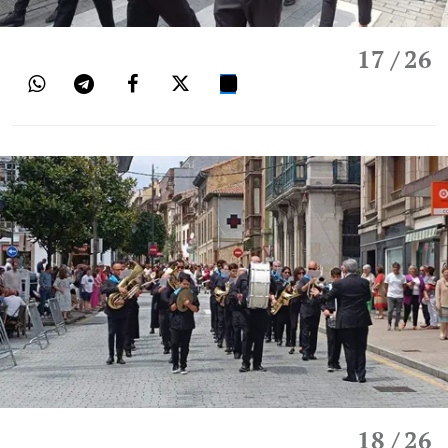
17
/ 26
18
/ 26