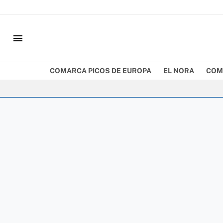
menu
COMARCA PICOS DE EUROPA
EL NORA
COM