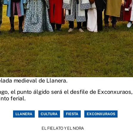
elada medieval de Llanera.
ngo, el punto álgido será el desfile de Exconxuraos,
to ferial.
LLANERA
CULTURA
FIESTA
EXCONXURAOS
EL FIELATO Y EL NORA