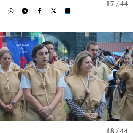
17
/ 44
18
/ 44