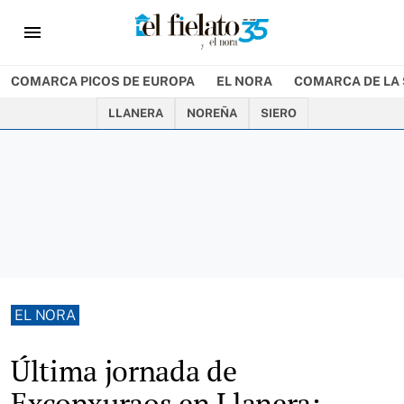
menu
COMARCA PICOS DE EUROPA
EL NORA
COMARCA DE LA 
LLANERA
NOREÑA
SIERO
EL NORA
Última jornada de
Exconxuraos en Llanera: