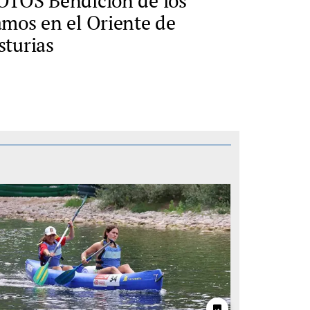
OTOS Bendición de los
amos en el Oriente de
sturias
photo