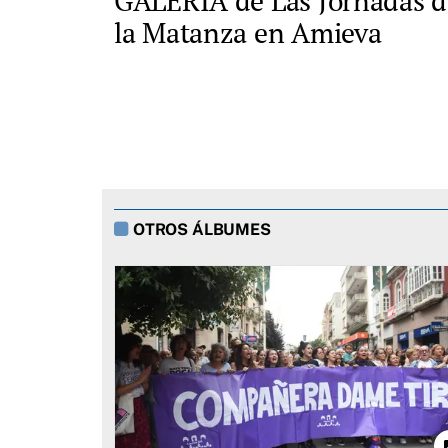
GALERÍA de Las Jornadas d
la Matanza en Amieva
OTROS ÁLBUMES
p