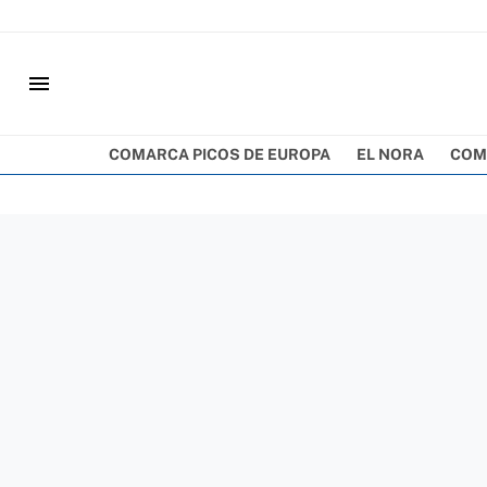
menu
COMARCA PICOS DE EUROPA
EL NORA
COM