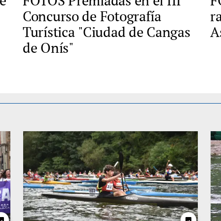
e
FOTOS Premiadas en el III
F
Concurso de Fotografía
r
Turística "Ciudad de Cangas
A
de Onís"
hoto
photo