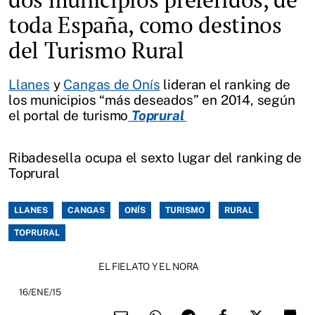
toda España, como destinos
del Turismo Rural
Llanes
y
Cangas de Onís
lideran el ranking de
los municipios “más deseados” en 2014, según
el portal de turismo
Toprural
Ribadesella ocupa el sexto lugar del ranking de
Toprural
LLANES
CANGAS
ONÍS
TURISMO
RURAL
TOPRURAL
EL FIELATO Y EL NORA
16/ENE/15