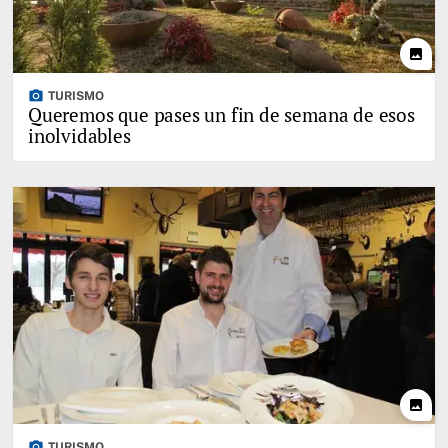
photo
photo_camera
TURISMO
Queremos que pases un fin de semana de esos
inolvidables
photo
photo_camera
TURISMO