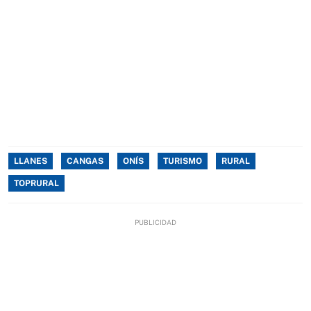
LLANES
CANGAS
ONÍS
TURISMO
RURAL
TOPRURAL