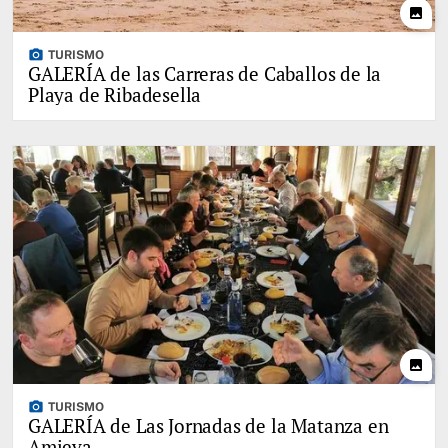
photo
photo_camera
TURISMO
GALERÍA de las Carreras de Caballos de la
Playa de Ribadesella
photo
photo_camera
TURISMO
GALERÍA de Las Jornadas de la Matanza en
Amieva