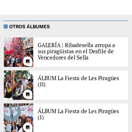
OTROS ÁLBUMES
GALERÍA | Ribadesella arropa a
sus piragüistas en el Desfile de
Vencedores del Sella
photo
ÁLBUM La Fiesta de Les Piragües
(II)
photo
ÁLBUM La Fiesta de Les Piragües
(I)
photo