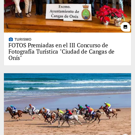
photo
photo_camera
TURISMO
FOTOS Premiadas en el III Concurso de
Fotografía Turística "Ciudad de Cangas de
Onís"