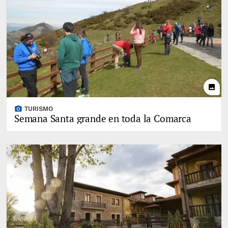
photo
photo_camera
TURISMO
Semana Santa grande en toda la Comarca