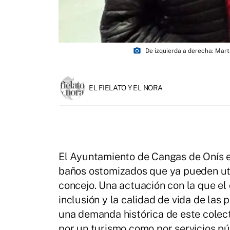
photo_camera
De izquierda a derecha: Mart
EL FIELATO Y EL NORA
El Ayuntamiento de Cangas de Onís es
baños ostomizados que ya pueden util
concejo. Una actuación con la que el 
inclusión y la calidad de vida de las
una demanda histórica de este colect
por un turismo como por servicios pú