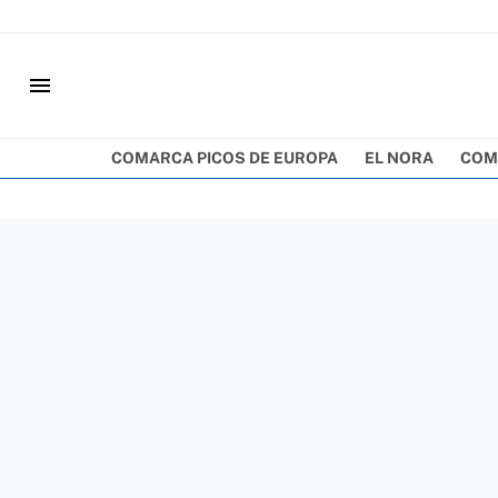
menu
COMARCA PICOS DE EUROPA
EL NORA
COM