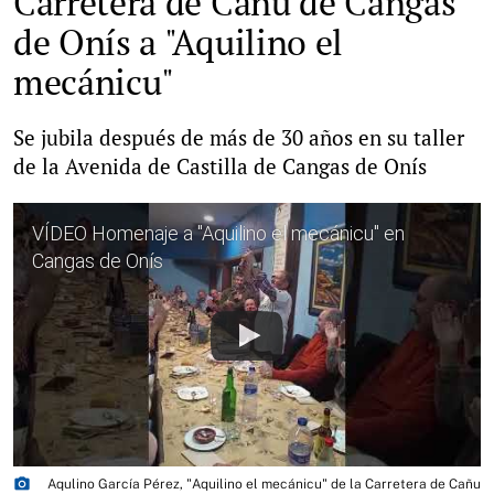
Carretera de Cañu de Cangas
de Onís a "Aquilino el
mecánicu"
Se jubila después de más de 30 años en su taller
de la Avenida de Castilla de Cangas de Onís
VÍDEO Homenaje a "Aquilino el mecánicu" en
Cangas de Onís
photo_camera
Aqulino García Pérez, "Aquilino el mecánicu" de la Carretera de Cañu