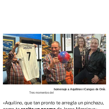
homenaje a Aquilino
en
Cangas de Onís
.
Tres momentos del
«Aquilino, que tan pronto te arregla un pinchazu,
como te
recita un poema
de Jorge Manrique» –