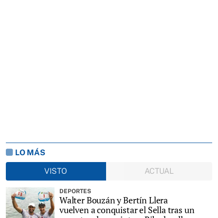
LO MÁS
VISTO
ACTUAL
DEPORTES
Walter Bouzán y Bertín Llera
vuelven a conquistar el Sella tras un