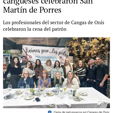
cangueses celebraron San
Martín de Porres
Los profesionales del sector de Cangas de Onís
celebraron la cena del patrón
photo_camera
Cena de peluqueros en Cangas de Onís.