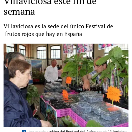
Villaviciosa este fin de
semana
Villaviciosa es la sede del único Festival de
frutos rojos que hay en España
photo_camera
Imagen de archivo del Festival del Arándano de Villaviciosa.