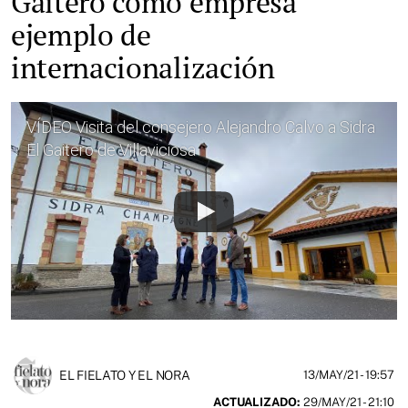
Gaitero como empresa
ejemplo de
internacionalización
VÍDEO Visita del consejero Alejandro Calvo a Sidra
El Gaitero de Villaviciosa
EL FIELATO Y EL NORA
13/MAY/21
- 19:57
ACTUALIZADO:
29/MAY/21 - 21:10