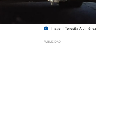
photo_camera
Imagen | Teresita A. Jiménez
6