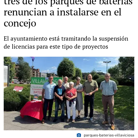
tres de los parques de baterías
renuncian a instalarse en el
concejo
El ayuntamiento está tramitando la suspensión
de licencias para este tipo de proyectos
photo_camera
parques-baterias-villaviciosa