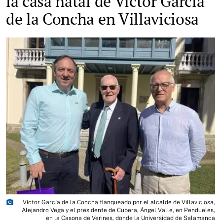
la casa natal de Víctor García
de la Concha en Villaviciosa
photo_camera
Víctor García de la Concha flanqueado por el alcalde de Villaviciosa,
Alejandro Vega y el presidente de Cubera, Ángel Valle, en Pendueles,
en la Casona de Verines, donde la Universidad de Salamanca