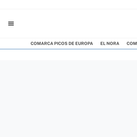
menu
COMARCA PICOS DE EUROPA
EL NORA
COM