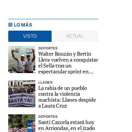
LO MÁS
VISTO
ACTUAL
DEPORTES
Walter Bouzán y Bertín
Llera vuelven a conquistar
el Sella tras un
espectacular sprint en
Ribadesella
LLANES
La rabia de un pueblo
contra la violencia
machista: Llanes despide
a Laura Cruz
DEPORTES
Santi Cazorla estará hoy
en Arriondas, en el izado