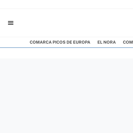
menu
COMARCA PICOS DE EUROPA
EL NORA
COM