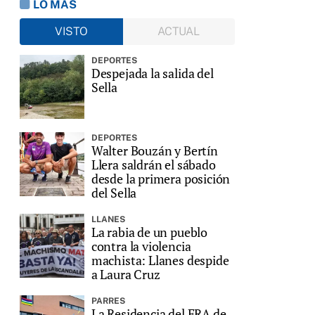
LO MÁS
VISTO
ACTUAL
DEPORTES
Despejada la salida del
Sella
DEPORTES
Walter Bouzán y Bertín
Llera saldrán el sábado
desde la primera posición
del Sella
LLANES
La rabia de un pueblo
contra la violencia
machista: Llanes despide
a Laura Cruz
PARRES
La Residencia del ERA de