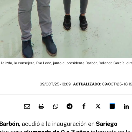
 la izda, la consejera, Eva Ledo, junto al presidente Barbón, Yolanda García, di
09/OCT/25
- 18:09
ACTUALIZADO:
09/OCT/25 - 18:1
 Barbón
, acudió a la inauguración en
Sariego
entro para
alumnado de 0 a 3 años
integrado en la