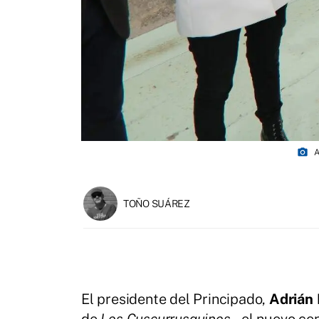
photo_camera
A
TOÑO SUÁREZ
El presidente del Principado,
Adrián
de
Los Cuscurrusquinos
,, el nuevo c