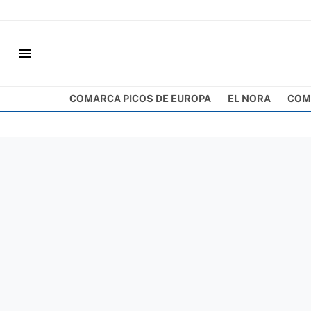
menu
COMARCA PICOS DE EUROPA
EL NORA
COM