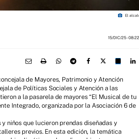
photo_camera
El alcal
15/DIC/25
- 08:2
 concejala de Mayores, Patrimonio y Atención
ejala de Políticas Sociales y Atención a las
tieron a la pasarela de mayores “El Musical de tu
ente Integrado, organizada por la Asociación 6 de
s y niños que lucieron prendas diseñadas y
lleres previos. En esta edición, la temática