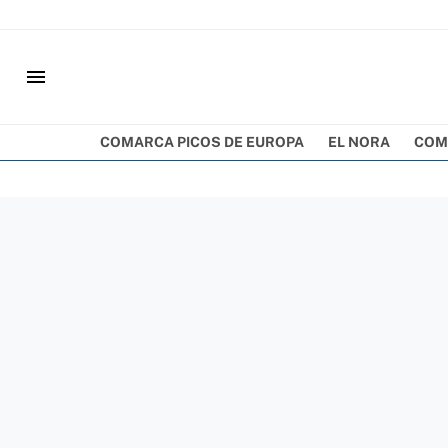
menu
COMARCA PICOS DE EUROPA
EL NORA
COM