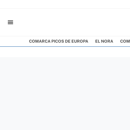
menu
COMARCA PICOS DE EUROPA
EL NORA
COM