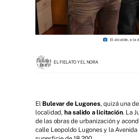
photo_camera
El alcalde, a la
EL FIELATO Y EL NORA
El
Bulevar de Lugones
, quizá una de
localidad,
ha salido a licitación
. La 
de las obras de urbanización y acon
calle Leopoldo Lugones y la Avenida 
superficie de 18.200