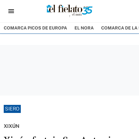
menu
COMARCA PICOS DE EUROPA
EL NORA
COMARCA DE LA 
SIERO
XIXÚN