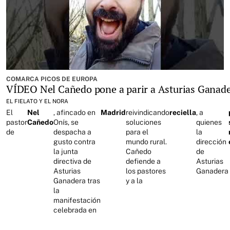
COMARCA PICOS DE EUROPA
VÍDEO Nel Cañedo pone a parir a Asturias Ganad
EL FIELATO Y EL NORA
El
Nel
, afincado en
Madrid
reivindicando
reciella
, a
pastor
Cañedo
Onís, se
soluciones
quienes
de
despacha a
para el
la
gusto contra
mundo rural.
dirección
la junta
Cañedo
de
directiva de
defiende a
Asturias
Asturias
los pastores
Ganadera
Ganadera tras
y a la
la
manifestación
celebrada en