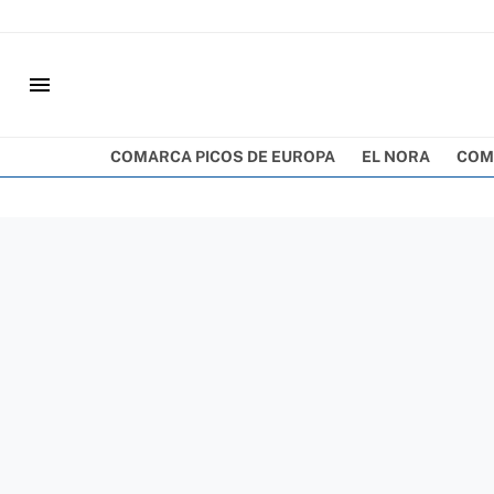
menu
COMARCA PICOS DE EUROPA
EL NORA
COM