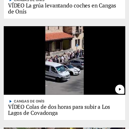
play_arrow
CANGAS DE ONÍS
VÍDEO La grúa levantando coches en Cangas
de Onís
play_arrow
play_arrow
CANGAS DE ONÍS
VÍDEO Colas de dos horas para subir a Los
Lagos de Covadonga