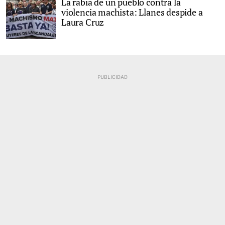
La rabia de un pueblo contra la
violencia machista: Llanes despide a
Laura Cruz