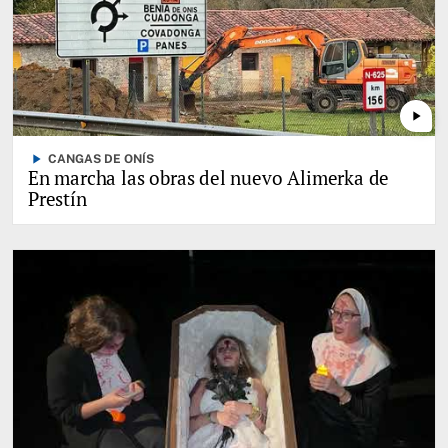
play_arrow
play_arrow
CANGAS DE ONÍS
En marcha las obras del nuevo Alimerka de
Prestín