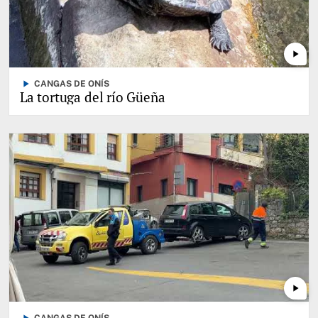
play_arrow
play_arrow
CANGAS DE ONÍS
La tortuga del río Güeña
play_arrow