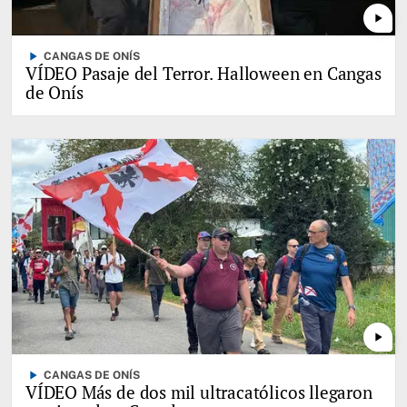
play_arrow
play_arrow
CANGAS DE ONÍS
VÍDEO Pasaje del Terror. Halloween en Cangas
de Onís
play_arrow
play_arrow
CANGAS DE ONÍS
VÍDEO Más de dos mil ultracatólicos llegaron