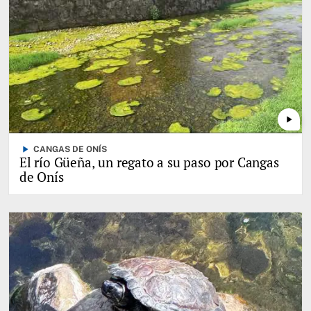
play_arrow
play_arrow
CANGAS DE ONÍS
El río Güeña, un regato a su paso por Cangas
de Onís