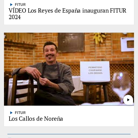
play_arrow
FITUR
VÍDEO Los Reyes de España inauguran FITUR
2024
play_arrow
play_arrow
FITUR
Los Callos de Noreña