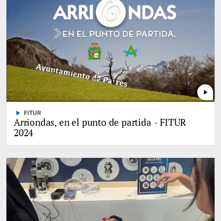
play_arrow
play_arrow
FITUR
Arriondas, en el punto de partida - FITUR
2024