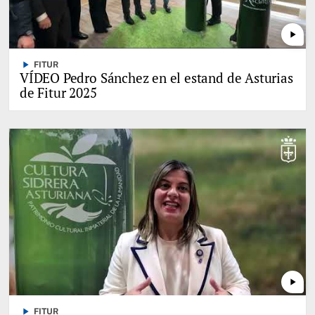
play_arrow
play_arrow
FITUR
VÍDEO Pedro Sánchez en el estand de Asturias
de Fitur 2025
play_arrow
play_arrow
FITUR