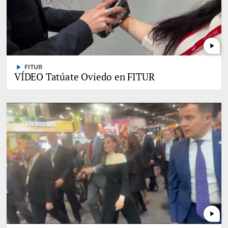
play_arrow
play_arrow
FITUR
VÍDEO Tatúate Oviedo en FITUR
play_arrow