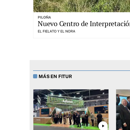
PILOÑA
Nuevo Centro de Interpretación
EL FIELATO Y EL NORA
MÁS EN FITUR
play_arrow