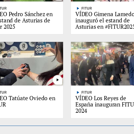
play_arrow
ITUR
FITUR
EO Pedro Sánchez en
VÍDEO Gimena Lamed
estand de Asturias de
inauguró el estand de
ur 2025
Asturias en #FITUR202
play_arrow
play_arrow
ITUR
FITUR
EO Tatúate Oviedo en
VÍDEO Los Reyes de
UR
España inauguran FIT
2024