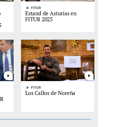
play_arrow
FITUR
o
Estand de Asturias en
FITUR 2025
5
play_arrow
play_arrow
play_arrow
FITUR
Los Callos de Noreña
UR