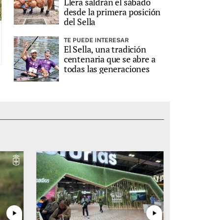
Llera saldrán el sábado
desde la primera posición
del Sella
TE PUEDE INTERESAR
El Sella, una tradición
centenaria que se abre a
todas las generaciones
play_arrow
play_arrow