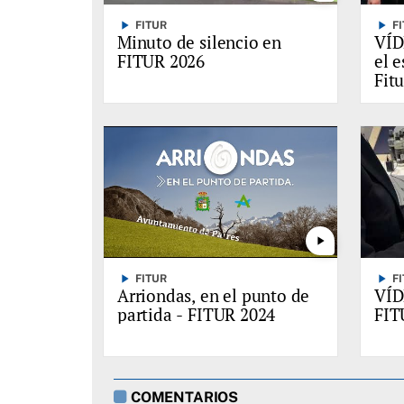
play_arrow
play_arrow
FITUR
F
Minuto de silencio en
VÍD
FITUR 2026
el 
Fit
play_arrow
play_arrow
play_arrow
FITUR
F
Arriondas, en el punto de
VÍD
partida - FITUR 2024
FIT
COMENTARIOS