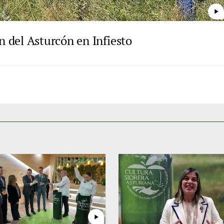
play_arrow
 del Asturcón en Infiesto
play_arrow