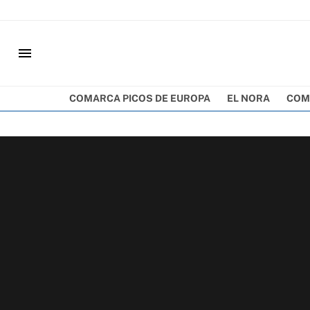
menu
COMARCA PICOS DE EUROPA
EL NORA
COM