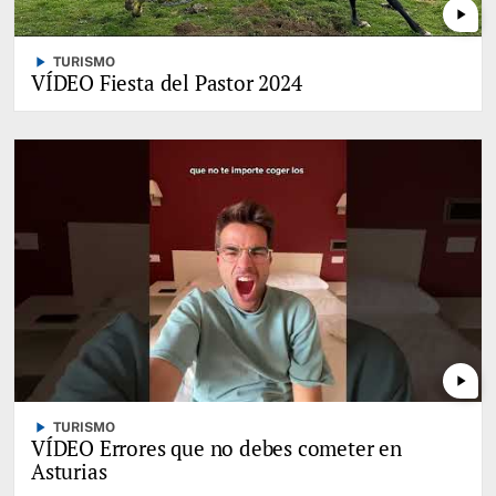
play_arrow
play_arrow
TURISMO
VÍDEO Fiesta del Pastor 2024
play_arrow
play_arrow
TURISMO
VÍDEO Errores que no debes cometer en
Asturias