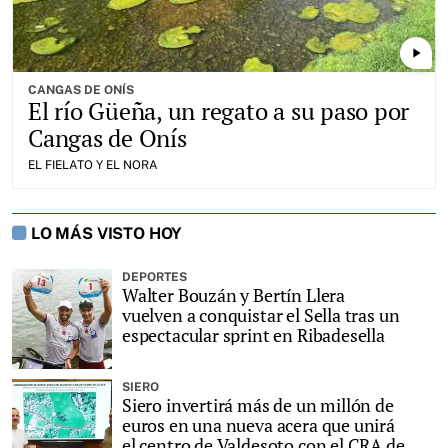
play_arrow
CANGAS DE ONÍS
El río Güeña, un regato a su paso por
Cangas de Onís
EL FIELATO Y EL NORA
LO MÁS VISTO HOY
DEPORTES
Walter Bouzán y Bertín Llera
vuelven a conquistar el Sella tras un
espectacular sprint en Ribadesella
SIERO
Siero invertirá más de un millón de
euros en una nueva acera que unirá
el centro de Valdesoto con el CRA de