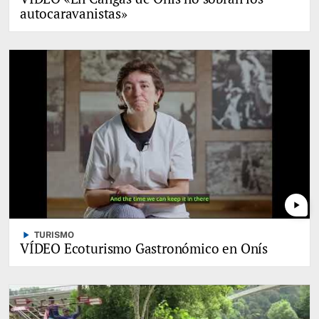
autocaravanistas»
play_arrow
play_arrow
TURISMO
VÍDEO Ecoturismo Gastronómico en Onís