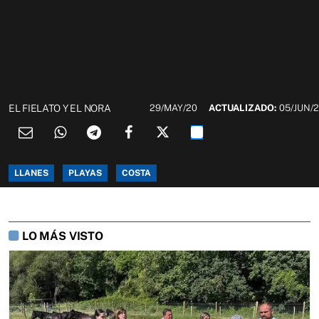
EL FIELATO Y EL NORA
29/MAY/20
ACTUALIZADO:
05/JUN/
LLANES
PLAYAS
COSTA
LO MÁS VISTO