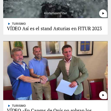
play_arrow
play_arrow
TURISMO
VÍDEO Así es el stand Asturias en FITUR 2023
play_arrow
play_arrow
TURISMO
VÍDEO «En Cangas de Onís no sobran los