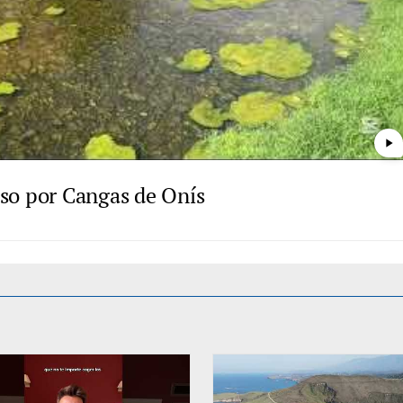
play_arrow
paso por Cangas de Onís