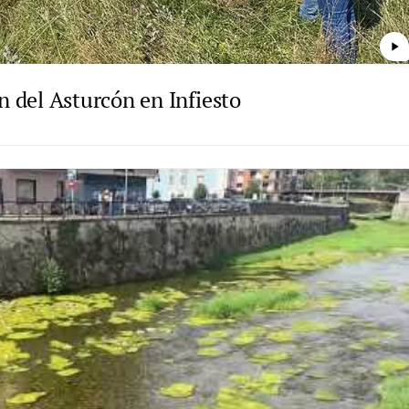
play_arrow
 del Asturcón en Infiesto