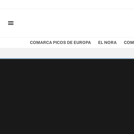
menu
COMARCA PICOS DE EUROPA
EL NORA
COM