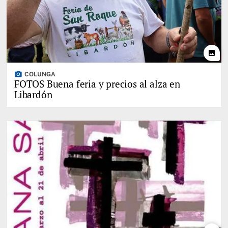
photo
photo_camera
COLUNGA
FOTOS Buena feria y precios al alza en
Libardón