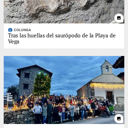
photo
photo_camera
COLUNGA
Tras las huellas del saurópodo de la Playa de
Vega
photo