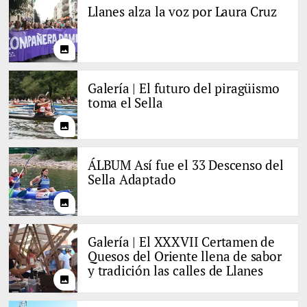
Llanes alza la voz por Laura Cruz
photo
Galería | El futuro del piragüismo
toma el Sella
photo
ÁLBUM Así fue el 33 Descenso del
Sella Adaptado
photo
Galería | El XXXVII Certamen de
Quesos del Oriente llena de sabor
y tradición las calles de Llanes
photo