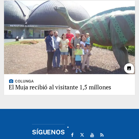
photo
photo_camera
COLUNGA
El Muja recibió al visitante 1,5 millones
SÍGUENOS