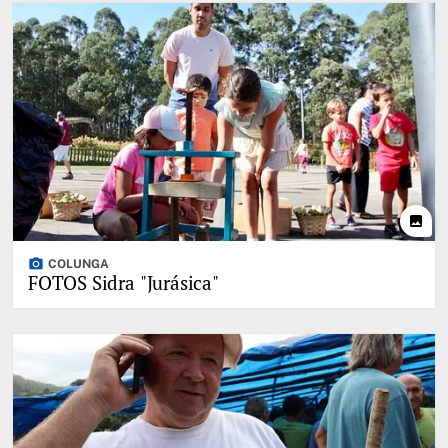
photo
photo_camera
COLUNGA
FOTOS Sidra "Jurásica"