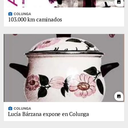
photo
photo_camera
COLUNGA
103.000 km caminados
photo
photo_camera
COLUNGA
Lucía Bárzana expone en Colunga