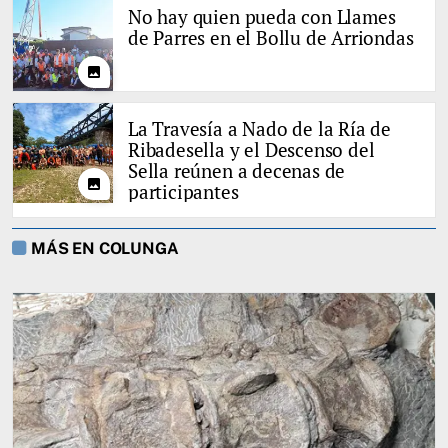
No hay quien pueda con Llames
de Parres en el Bollu de Arriondas
photo
La Travesía a Nado de la Ría de
Ribadesella y el Descenso del
Sella reúnen a decenas de
photo
participantes
MÁS EN COLUNGA