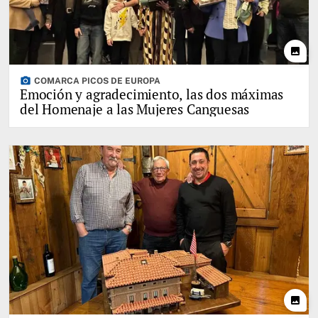
photo
photo_camera
COMARCA PICOS DE EUROPA
Emoción y agradecimiento, las dos máximas
del Homenaje a las Mujeres Canguesas
photo