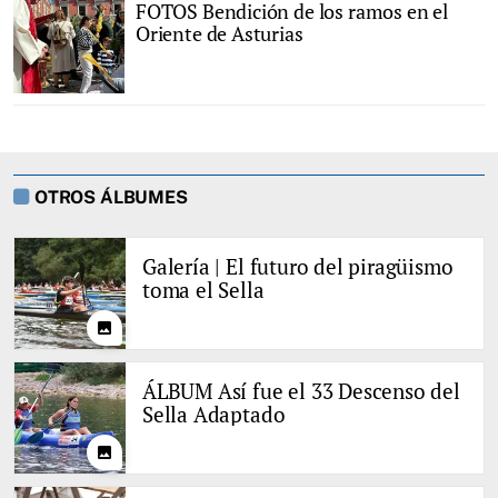
FOTOS Bendición de los ramos en el
Oriente de Asturias
OTROS ÁLBUMES
Galería | El futuro del piragüismo
toma el Sella
photo
ÁLBUM Así fue el 33 Descenso del
Sella Adaptado
photo