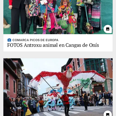
photo
photo_camera
COMARCA PICOS DE EUROPA
FOTOS Antroxu animal en Cangas de Onís
photo