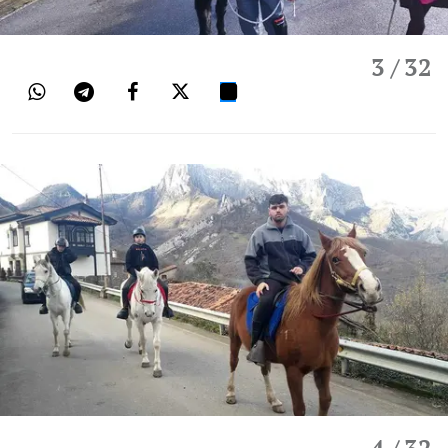
3
/ 32
4
/ 32