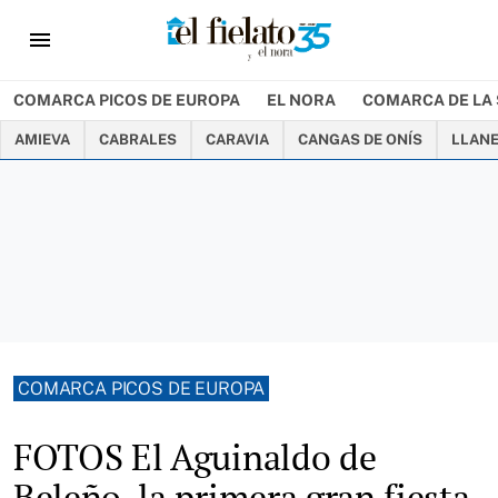
menu
COMARCA PICOS DE EUROPA
EL NORA
COMARCA DE LA 
AMIEVA
CABRALES
CARAVIA
CANGAS DE ONÍS
LLAN
COMARCA PICOS DE EUROPA
FOTOS El Aguinaldo de
Beleño, la primera gran fiesta