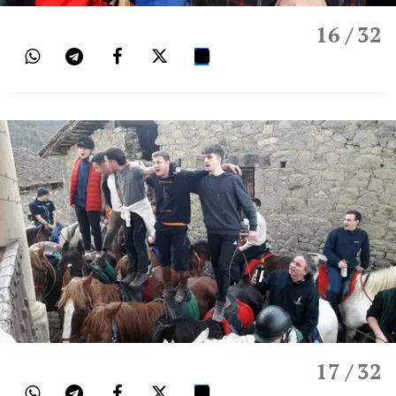
16
/ 32
17
/ 32