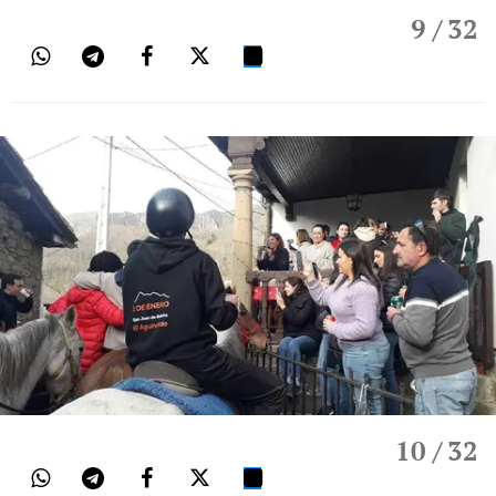
9
/ 32
10
/ 32