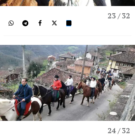
23
/ 32
24
/ 32