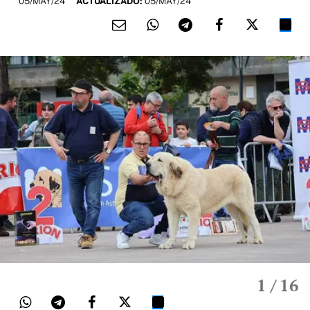
05/MAY/24
ACTUALIZADO:
05/MAY/24
1
/ 16