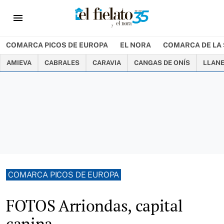
menu
COMARCA PICOS DE EUROPA
EL NORA
COMARCA DE LA 
AMIEVA
CABRALES
CARAVIA
CANGAS DE ONÍS
LLAN
COMARCA PICOS DE EUROPA
FOTOS Arriondas, capital
canina