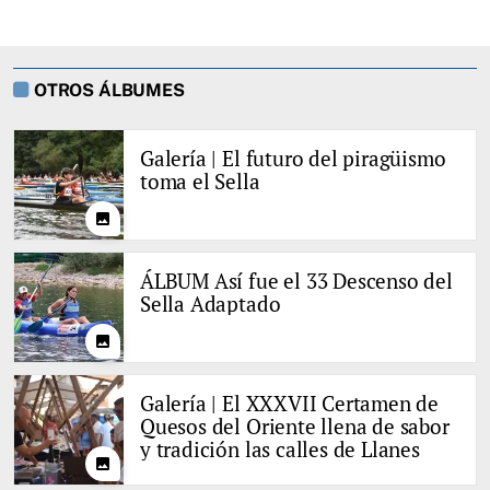
OTROS ÁLBUMES
Galería | El futuro del piragüismo
toma el Sella
photo
ÁLBUM Así fue el 33 Descenso del
Sella Adaptado
photo
Galería | El XXXVII Certamen de
Quesos del Oriente llena de sabor
y tradición las calles de Llanes
photo