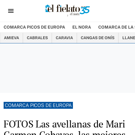
menu
COMARCA PICOS DE EUROPA
EL NORA
COMARCA DE LA 
AMIEVA
CABRALES
CARAVIA
CANGAS DE ONÍS
LLAN
COMARCA PICOS DE EUROPA
FOTOS Las avellanas de Mari
Carmen Cobayes, las mejores