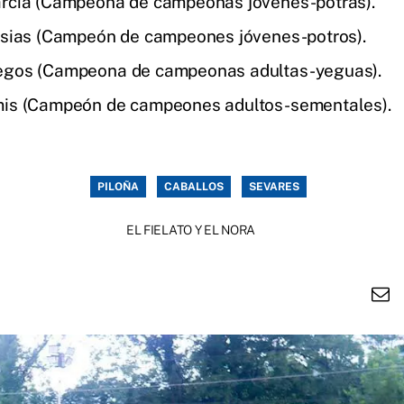
rcía (Campeona de campeonas jóvenes-potras).
esias (Campeón de campeones jóvenes-potros).
egos (Campeona de campeonas adultas-yeguas).
mis (Campeón de campeones adultos-sementales).
PILOÑA
CABALLOS
SEVARES
EL FIELATO Y EL NORA