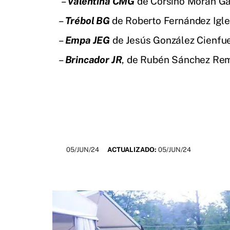
–
Valentina CMG
de Corsino Morán Ga
–
Trébol BG
de Roberto Fernández Igl
–
Empa JEG
de Jesús González Cienfu
–
Brincador JR
, de Rubén Sánchez Re
05/JUN/24
ACTUALIZADO:
05/JUN/24