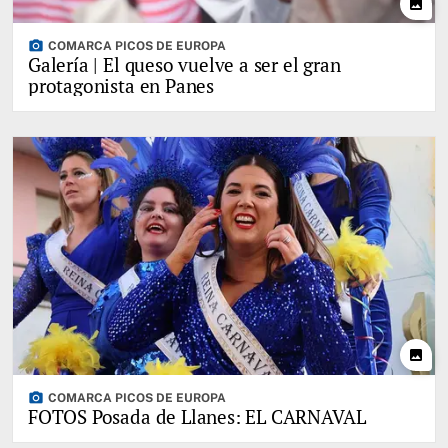
photo
photo_camera
COMARCA PICOS DE EUROPA
Galería | El queso vuelve a ser el gran
protagonista en Panes
photo
photo_camera
COMARCA PICOS DE EUROPA
FOTOS Posada de Llanes: EL CARNAVAL