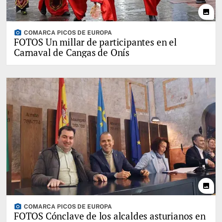
photo
photo_camera
COMARCA PICOS DE EUROPA
FOTOS Un millar de participantes en el
Carnaval de Cangas de Onís
photo
photo_camera
COMARCA PICOS DE EUROPA
FOTOS Cónclave de los alcaldes asturianos en