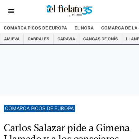
menu
COMARCA PICOS DE EUROPA
EL NORA
COMARCA DE LA 
AMIEVA
CABRALES
CARAVIA
CANGAS DE ONÍS
LLAN
COMARCA PICOS DE EUROPA
Carlos Salazar pide a Gimena
Llamedo y a los consejeros,