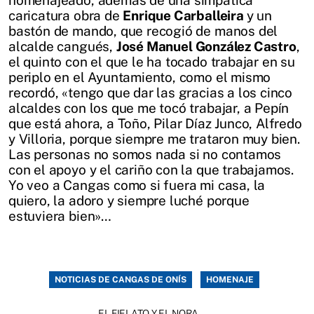
homenajeado, además de una simpática
caricatura obra de
Enrique Carballeira
y un
bastón de mando, que recogió de manos del
alcalde cangués,
José Manuel González Castro
,
el quinto con el que le ha tocado trabajar en su
periplo en el Ayuntamiento, como el mismo
recordó, «tengo que dar las gracias a los cinco
alcaldes con los que me tocó trabajar, a Pepín
que está ahora, a Toño, Pilar Díaz Junco, Alfredo
y Villoria, porque siempre me trataron muy bien.
Las personas no somos nada si no contamos
con el apoyo y el cariño con la que trabajamos.
Yo veo a Cangas como si fuera mi casa, la
quiero, la adoro y siempre luché porque
estuviera bien»…
NOTICIAS DE CANGAS DE ONÍS
HOMENAJE
EL FIELATO Y EL NORA