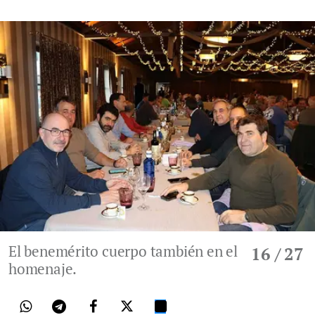
El benemérito cuerpo también en el
16
/ 27
homenaje.