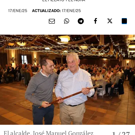
17/ENE/25
ACTUALIZADO:
17/ENE/25
El alcalde, José Manuel González
1
/ 27