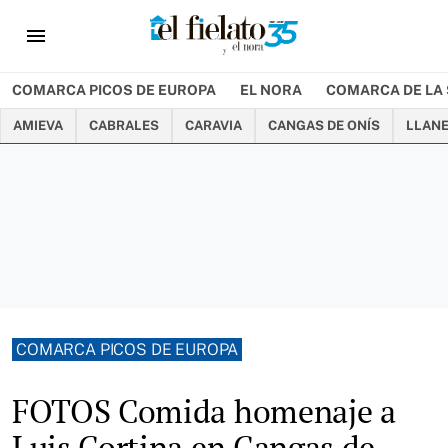
menu
COMARCA PICOS DE EUROPA
EL NORA
COMARCA DE LA 
AMIEVA
CABRALES
CARAVIA
CANGAS DE ONÍS
LLAN
COMARCA PICOS DE EUROPA
FOTOS Comida homenaje a
Luis Cortina en Cangas de