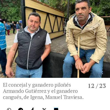
El concejal y ganadero piloñés
12
/ 23
Armando Gutiérrez y el ganadero
cangués, de Igena, Manuel Traviesa.