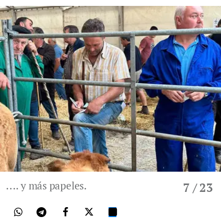
.... y más papeles.
7
/ 23