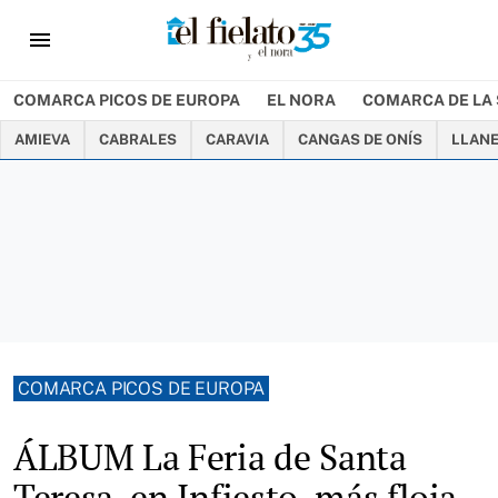
menu
COMARCA PICOS DE EUROPA
EL NORA
COMARCA DE LA 
AMIEVA
CABRALES
CARAVIA
CANGAS DE ONÍS
LLAN
COMARCA PICOS DE EUROPA
ÁLBUM La Feria de Santa
Teresa, en Infiesto, más floja