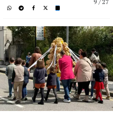
9
/ 27