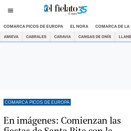
menu
COMARCA PICOS DE EUROPA
EL NORA
COMARCA DE LA 
AMIEVA
CABRALES
CARAVIA
CANGAS DE ONÍS
LLAN
COMARCA PICOS DE EUROPA
En imágenes: Comienzan las
fiestas de Santa Rita con la