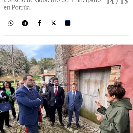
14
/ 15
en Porrúa.