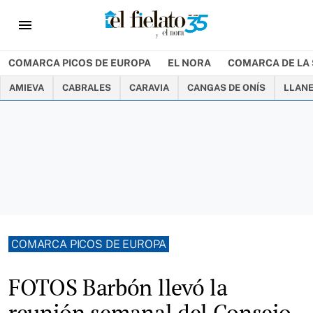
menu
COMARCA PICOS DE EUROPA
EL NORA
COMARCA DE LA 
AMIEVA
CABRALES
CARAVIA
CANGAS DE ONÍS
LLAN
COMARCA PICOS DE EUROPA
FOTOS Barbón llevó la
reunión semanal del Consejo