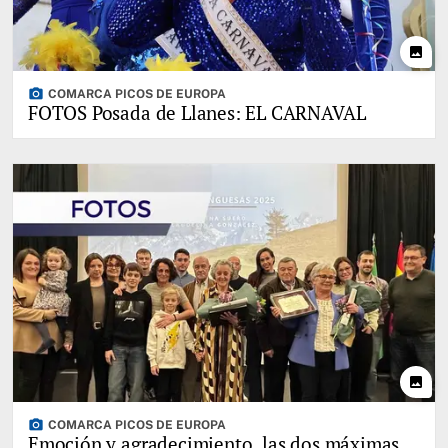
photo
photo_camera
COMARCA PICOS DE EUROPA
FOTOS Posada de Llanes: EL CARNAVAL
photo
photo_camera
COMARCA PICOS DE EUROPA
Emoción y agradecimiento, las dos máximas