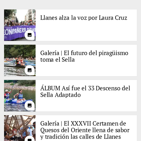
Llanes alza la voz por Laura Cruz
photo
Galería | El futuro del piragüismo
toma el Sella
photo
ÁLBUM Así fue el 33 Descenso del
Sella Adaptado
photo
Galería | El XXXVII Certamen de
Quesos del Oriente llena de sabor
y tradición las calles de Llanes
photo