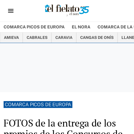
menu
COMARCA PICOS DE EUROPA
EL NORA
COMARCA DE LA 
AMIEVA
CABRALES
CARAVIA
CANGAS DE ONÍS
LLAN
COMARCA PICOS DE EUROPA
FOTOS de la entrega de los
premios de los Concursos de