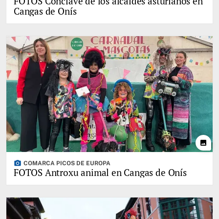
FOTOS Cónclave de los alcaldes asturianos en
Cangas de Onís
photo
photo_camera
COMARCA PICOS DE EUROPA
FOTOS Antroxu animal en Cangas de Onís