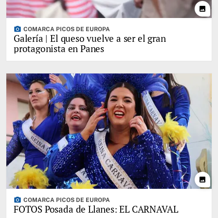
photo
photo_camera
COMARCA PICOS DE EUROPA
Galería | El queso vuelve a ser el gran
protagonista en Panes
photo
photo_camera
COMARCA PICOS DE EUROPA
FOTOS Posada de Llanes: EL CARNAVAL