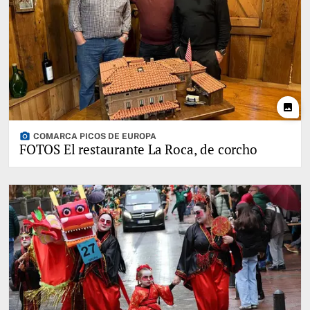
photo
photo_camera
COMARCA PICOS DE EUROPA
FOTOS El restaurante La Roca, de corcho