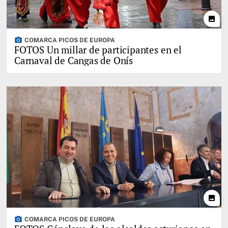
photo
photo_camera
COMARCA PICOS DE EUROPA
FOTOS Un millar de participantes en el
Carnaval de Cangas de Onís
photo
photo_camera
COMARCA PICOS DE EUROPA