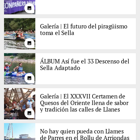
photo
Galería | El futuro del piragüismo
toma el Sella
photo
ÁLBUM Así fue el 33 Descenso del
Sella Adaptado
photo
Galería | El XXXVII Certamen de
Quesos del Oriente llena de sabor
y tradición las calles de Llanes
photo
No hay quien pueda con Llames
de Parres en el Bollu de Arriondas