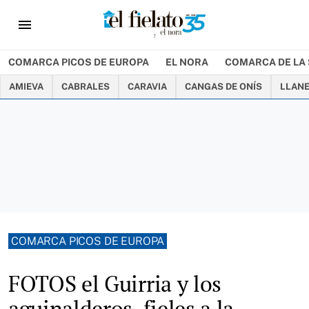
menu
COMARCA PICOS DE EUROPA
EL NORA
COMARCA DE LA 
AMIEVA
CABRALES
CARAVIA
CANGAS DE ONÍS
LLAN
COMARCA PICOS DE EUROPA
FOTOS el Guirria y los
aguinalderos, fieles a la