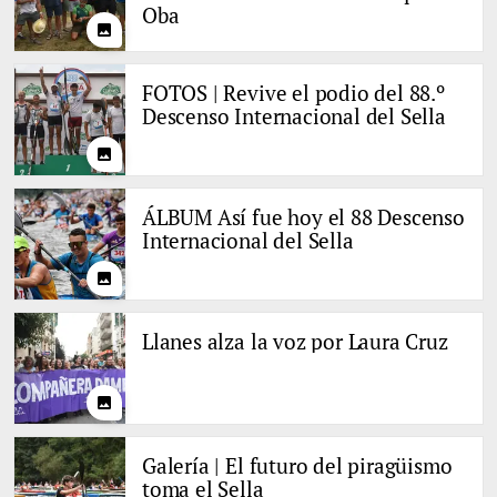
Oba
photo
FOTOS | Revive el podio del 88.º
Descenso Internacional del Sella
photo
ÁLBUM Así fue hoy el 88 Descenso
Internacional del Sella
photo
Llanes alza la voz por Laura Cruz
photo
Galería | El futuro del piragüismo
toma el Sella