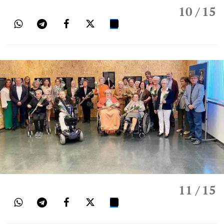
10
/ 15
11
/ 15