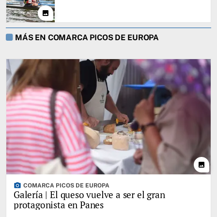
photo
MÁS EN COMARCA PICOS DE EUROPA
photo
photo_camera
COMARCA PICOS DE EUROPA
Galería | El queso vuelve a ser el gran
protagonista en Panes