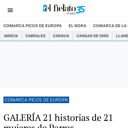
menu
COMARCA PICOS DE EUROPA
EL NORA
COMARCA DE LA 
AMIEVA
CABRALES
CARAVIA
CANGAS DE ONÍS
LLAN
COMARCA PICOS DE EUROPA
GALERÍA 21 historias de 21
mujeres de Parres