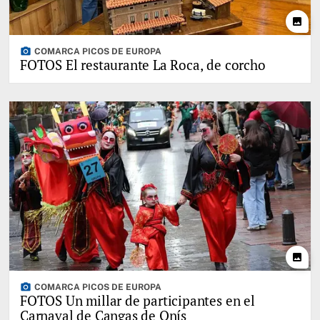
photo
photo_camera
COMARCA PICOS DE EUROPA
FOTOS El restaurante La Roca, de corcho
photo
photo_camera
COMARCA PICOS DE EUROPA
FOTOS Un millar de participantes en el
Carnaval de Cangas de Onís