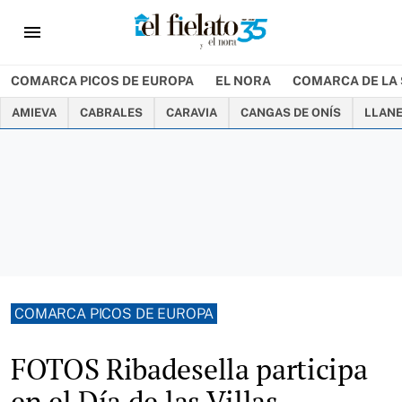
menu
COMARCA PICOS DE EUROPA
EL NORA
COMARCA DE LA 
AMIEVA
CABRALES
CARAVIA
CANGAS DE ONÍS
LLAN
COMARCA PICOS DE EUROPA
FOTOS Ribadesella participa
en el Día de las Villas