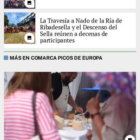
photo
La Travesía a Nado de la Ría de
Ribadesella y el Descenso del
Sella reúnen a decenas de
photo
participantes
MÁS EN COMARCA PICOS DE EUROPA
photo