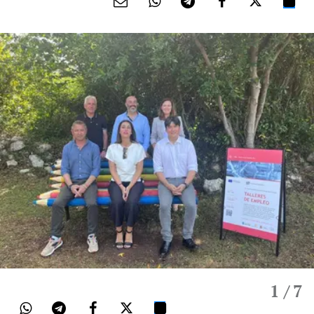
1
/ 7