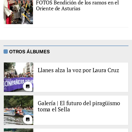
FOTOS Bendición de los ramos en el
Oriente de Asturias
OTROS ÁLBUMES
Llanes alza la voz por Laura Cruz
photo
Galería | El futuro del piragüismo
toma el Sella
photo