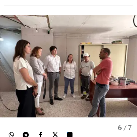
6
/ 7