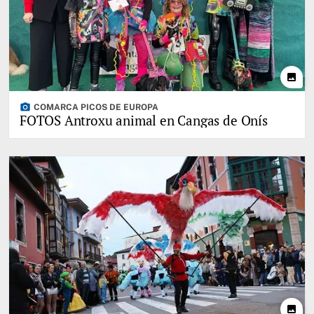
photo
photo_camera
COMARCA PICOS DE EUROPA
FOTOS Antroxu animal en Cangas de Onís
photo