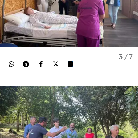
3
/ 7