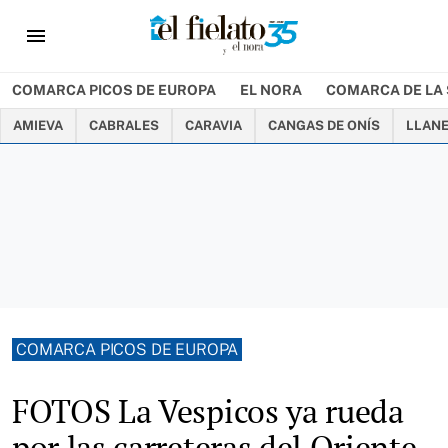
menu
COMARCA PICOS DE EUROPA
EL NORA
COMARCA DE LA 
AMIEVA
CABRALES
CARAVIA
CANGAS DE ONÍS
LLAN
COMARCA PICOS DE EUROPA
FOTOS La Vespicos ya rueda
por las carreteras del Oriente