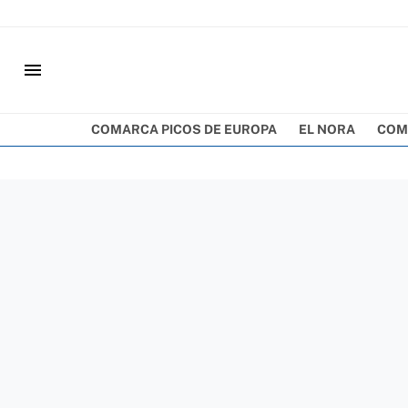
menu
COMARCA PICOS DE EUROPA
EL NORA
COM