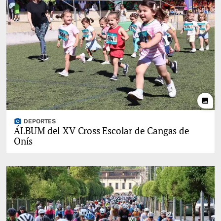
photo
photo_camera
DEPORTES
ÁLBUM del XV Cross Escolar de Cangas de
Onís