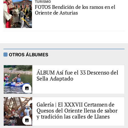
TURISMO
FOTOS Bendición de los ramos en el
Oriente de Asturias
OTROS ÁLBUMES
ÁLBUM Así fue el 33 Descenso del
Sella Adaptado
photo
Galería | El XXXVII Certamen de
Quesos del Oriente llena de sabor
y tradición las calles de Llanes
photo