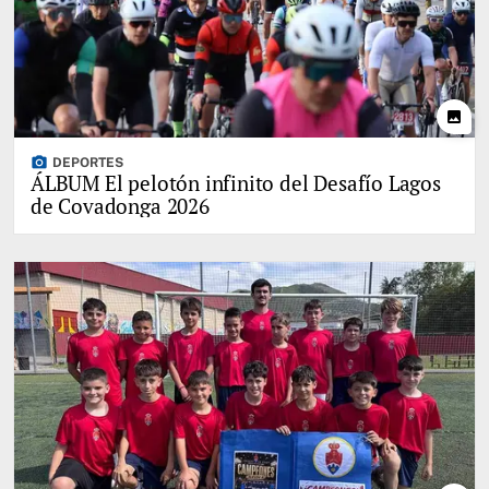
photo
photo_camera
DEPORTES
ÁLBUM El pelotón infinito del Desafío Lagos
de Covadonga 2026