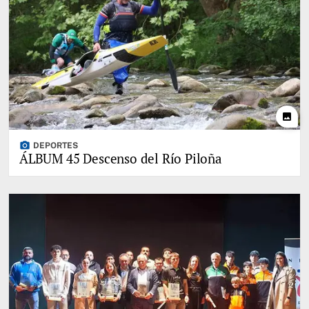
photo
photo_camera
DEPORTES
ÁLBUM 45 Descenso del Río Piloña