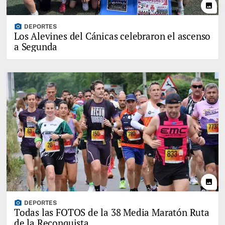
photo
photo_camera
DEPORTES
Los Alevines del Cánicas celebraron el ascenso
a Segunda
photo
photo_camera
DEPORTES
Todas las FOTOS de la 38 Media Maratón Ruta
de la Reconquista