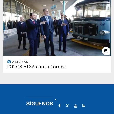
photo
photo_camera
ASTURIAS
FOTOS ALSA con la Corona
SÍGUENOS