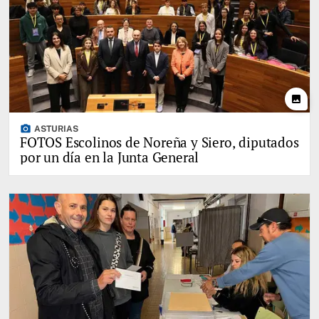
photo
photo_camera
ASTURIAS
FOTOS Escolinos de Noreña y Siero, diputados
por un día en la Junta General