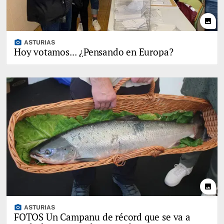
photo
photo_camera
ASTURIAS
Hoy votamos... ¿Pensando en Europa?
photo
photo_camera
ASTURIAS
FOTOS Un Campanu de récord que se va a