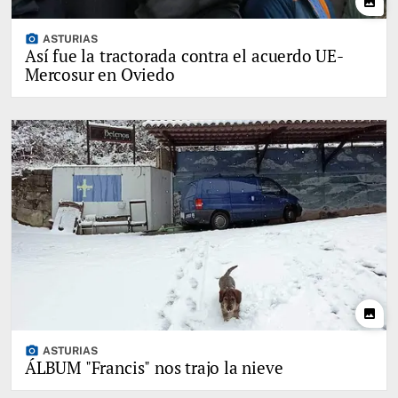
photo
photo_camera
ASTURIAS
Así fue la tractorada contra el acuerdo UE-
Mercosur en Oviedo
photo
photo_camera
ASTURIAS
ÁLBUM "Francis" nos trajo la nieve